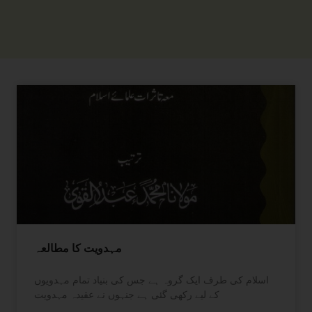
مہدویت کا مطالعہ
اسلام کی طرف ایک گروہ ہے جس کی بنیاد تمام مہدویوں
کے لیے رکھی گئی ہے جنہوں نے عقیدہ مہدویت