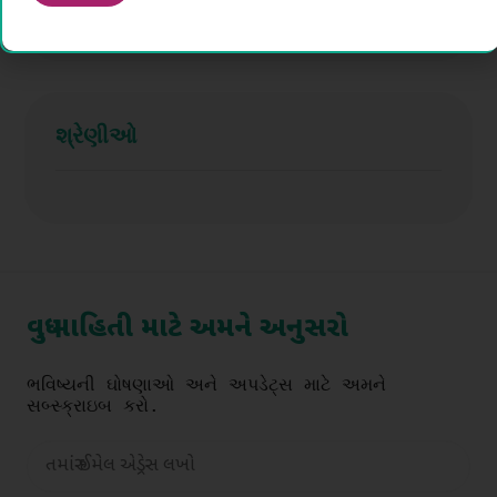
શ્રેણીઓ
વધુ માહિતી માટે અમને અનુસરો
ભવિષ્યની ઘોષણાઓ અને અપડેટ્સ માટે અમને 
સબ્સ્ક્રાઇબ કરો.