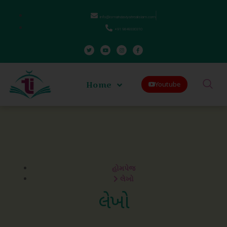
info@ismahdaviyatrealislam.com
+91 9849330310
Home
Youtube
હોમપેજ
લેખો
લેખો