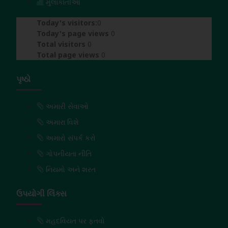
મુલાકાતીઓ
Today's visitors:
0
Today's page views
0
Total visitors
0
Total page views
0
પૃષ્ઠો
અમારી સેવાઓ
અમારા વિશે
અમારો સંપર્ક કરો
ગોપનીયતા નીતિ
નિયમો અને શરત
ઉપયોગી લિંક્સ
મહદવિયત પર ફતવો