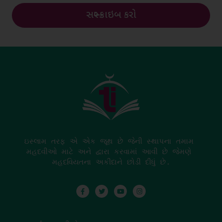
સબ્સ્ક્રાઇબ કરો
ઇસ્લામ તરફ એ એક જૂથ છે જેની સ્થાપના તમામ 
મહદવીઓ માટે અને દ્વારા કરવામાં આવી છે જેમણે 
મહદવિયતના અકીદાને છોડી દીધું છે.