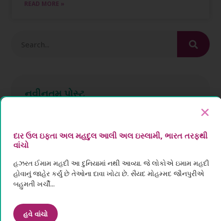
READ MORE »
નવીનતમ પોસ્ટ
مہدویت کا مطالعہ
દાર ઉલ ઇફ્તા અલ મહદુલ આલી અલ ઇસ્લામી, ભારત તરફથી
September 13, 2022
No Comments
વાંચો
હઝરત ઈમામ મહદી આ દુનિયામાં નથી આવ્યા. જે લોકોએ ઇમામ મહદી
હોવાનું જાહેર કર્યું છે તેઓના દાવા ખોટા છે. સૈયદ મોહમ્મદ જૌનપુરીએ
બહુમતી ખર્ચી...
Study of the Mahdaviat
September 8, 2022
No Comments
હવે વાંચો